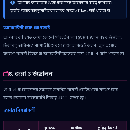
আপনার অ্যাকাউন্ট থেকে করা সমস্ত কার্যক্রমের দায়িত্ব আপনার।
তৃতীয় পক্ষের অননুমোদিত ব্যবহারের ক্ষেত্রে 2111bet দায়ী থাকবে না।
অ্যাকাউন্ট তথ্য আপডেট
আপনার ব্যক্তিগত তথ্যে কোনো পরিবর্তন হলে (যেমন: ফোন নম্বর, ইমেইল,
ঠিকানা) অবিলম্বে সাপোর্ট টিমের মাধ্যমে আপডেট করুন। ভুল তথ্যের
কারণে পেমেন্ট বিলম্ব বা অ্যাকাউন্ট সমস্যার জন্য 2111bet দায়ী থাকবে না।
৪. জমা ও উত্তোলন
2111bet বাংলাদেশের সবচেয়ে জনপ্রিয় পেমেন্ট পদ্ধতিগুলো সমর্থন করে।
সমস্ত লেনদেন বাংলাদেশি টাকায় (BDT) সম্পন্ন হয়।
জমার নিয়মাবলী
ন্যূনতম
সর্বোচ্চ
প্রক্রিয়াকরণ