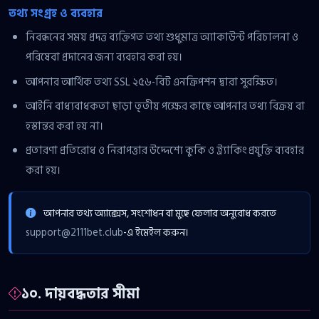
তথ্য সংগ্রহ ও ব্যবহার
নিবন্ধনের সময় প্রদত্ত ব্যক্তিগত তথ্য শুধুমাত্র অ্যাকাউন্ট পরিচালনা ও
পরিষেবা প্রদানের জন্য ব্যবহার করা হয়।
আপনার আর্থিক তথ্য SSL ২৫৬-বিট এনক্রিপশন দ্বারা সুরক্ষিত।
আইনি বাধ্যবাধকতা ছাড়া তৃতীয় পক্ষের কাছে আপনার তথ্য বিক্রয় বা
হস্তান্তর করা হয় না।
প্রতারণা প্রতিরোধ ও নিরাপত্তার উদ্দেশ্যে কুকি ও ট্র্যাকিং প্রযুক্তি ব্যবহার
করা হয়।
আপনার তথ্য অ্যাক্সেস, সংশোধন বা মুছে ফেলার অনুরোধ করতে
support@2111bet.club
-এ ইমেইল করুন।
১০. দায়বদ্ধতার সীমা