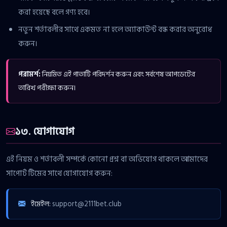
করা হয়েছে বলে গণ্য হবে।
নতুন শর্তাবলীর সাথে একমত না হলে অ্যাকাউন্ট বন্ধ করার অনুরোধ
করুন।
পরামর্শ:
নিয়মিত এই পাতাটি পরিদর্শন করুন এবং সর্বশেষ আপডেটের
তারিখ পরীক্ষা করুন।
১৩. যোগাযোগ
এই নিয়ম ও শর্তাবলী সম্পর্কে কোনো প্রশ্ন বা অভিযোগ থাকলে আমাদের
সাপোর্ট টিমের সাথে যোগাযোগ করুন:
ইমেইল:
support@2111bet.club