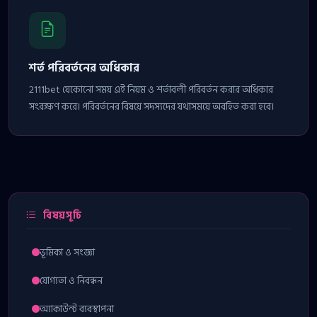
শর্ত পরিবর্তনের অধিকার
2111bet যেকোনো সময় এই নিয়ম ও শর্তাবলী পরিবর্তন করার অধিকার
সংরক্ষণ করে। পরিবর্তনের বিষয়ে সদস্যদের যথাসময়ে অবহিত করা হবে।
বিষয়সূচি
ভূমিকা ও সংজ্ঞা
যোগ্যতা ও নিবন্ধন
অ্যাকাউন্ট ব্যবস্থাপনা