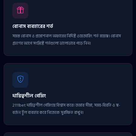
বোনাস ব্যবহারের শর্ত
সমস্ত বোনাস ও প্রমোশনাল অফারের নির্দিষ্ট ওয়েজারিং শর্ত রয়েছে। বোনাস
গ্রহণের আগে সংশ্লিষ্ট শর্তগুলো ভালোভাবে পড়ে নিন।
দায়িত্বশীল গেমিং
2111bet দায়িত্বশীল গেমিংয়ে বিশ্বাস করে। জমার সীমা, সময়-বিরতি ও স্ব-
বর্জন টুল ব্যবহার করে নিজেকে সুরক্ষিত রাখুন।